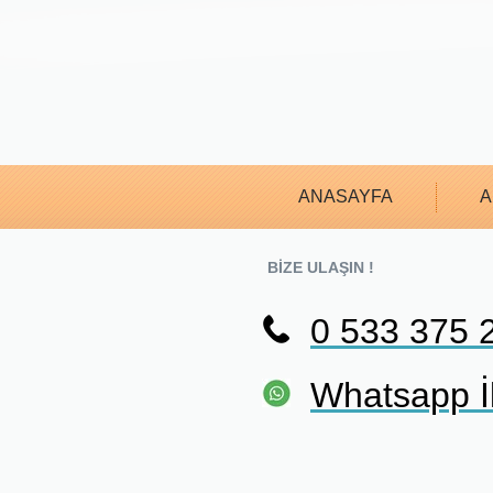
ANASAYFA
A
BİZE ULAŞIN !
0 533 375 
Whatsapp İl