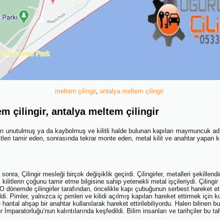
meltem çilingir
,
antalya meltem çilingir
 çilingir, antalya meltem çilingir
tarı unutulmuş ya da kaybolmuş ve kilitli halde bulunan kapıları maymunc
eri tamir eden, sonrasında tekrar monte eden, metal kilit ve anahtar yapan kiş
 Çilingir mesleği birçok değişiklik geçirdi. Çilingirler, metalleri şekillendirme
litlerin çoğunu tamir etme bilgisine sahip yetenekli metal işçileriydi. Çilingir
O dönemde çilingirler tarafından, öncelikle kapı çubuğunun serbest hareket e
di. Pimler, yalnızca iç pimleri ve kilidi açılmış kapıları hareket ettirmek için ku
e hantal ahşap bir anahtar kullanılarak hareket ettirilebiliyordu. Halen bilinen bu
mparatorluğu’nun kalıntılarında keşfedildi. Bilim insanları ve tarihçiler bu tah