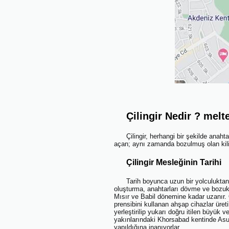
Çilingir Nedir ? meltem
Çilingir, herhangi bir şekilde anah
açan; aynı zamanda bozulmuş olan kilitl
Çilingir Mesleğinin Tarihi
Tarih boyunca uzun bir yolculuktan sonra,
oluşturma, anahtarları dövme ve bozuk ki
Mısır ve Babil dönemine kadar uzanır. 
prensibini kullanan ahşap cihazlar üretil
yerleştirilip yukarı doğru itilen büyük v
yakınlarındaki Khorsabad kentinde Asur İ
yapıldığına inanıyorlar.