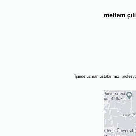
meltem çil
İşinde uzman ustalarımız, profesyon