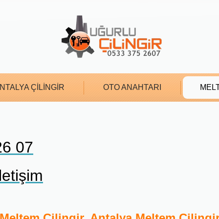
NTALYA ÇİLİNGİR
OTO ANAHTARI
MELT
26 07
etişim
Meltem Çilingir, Antalya Meltem Çilingi