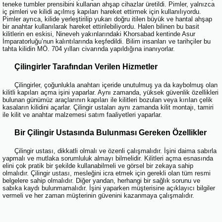
teneke tumbler prensibini kullanan ahşap cihazlar üretildi. Pimler, yalnızca
iç pimleri ve kilidi açılmış kapıları hareket ettirmek için kullanılıyordu.
Pimler ayrıca, kilide yerleştirilip yukarı doğru itilen büyük ve hantal ahşap
bir anahtar kullanılarak hareket ettirilebiliyordu. Halen bilinen bu basit
kilitlerin en eskisi, Nineveh yakınlarındaki Khorsabad kentinde Asur
İmparatorluğu’nun kalıntılarında keşfedildi. Bilim insanları ve tarihçiler bu
tahta kilidin MÖ. 704 yılları civarında yapıldığına inanıyorlar.
Çilingirler Tarafından Verilen Hizmetler
Çilingirler, çoğunlukla anahtarı içeride unutulmuş ya da kaybolmuş olan
kilitli kapıları açma işini yaparlar. Aynı zamanda, yüksek güvenlik özellikleri
bulunan günümüz araçlarının kapıları ile kilitleri bozulan veya kırılan çelik
kasaların kilidini açarlar. Çilingir ustaları aynı zamanda kilit montajı, tamiri
ile kilit ve anahtar malzemesi satım faaliyetleri yaparlar.
Bir Çilingir Ustasında Bulunması Gereken Özellikler
Çilingir ustası, dikkatli olmalı ve özenli çalışmalıdır. İşini daima sabırla
yapmalı ve mutlaka sorumluluk almayı bilmelidir. Kilitleri açma esnasında
elini çok pratik bir şekilde kullanabilmeli ve görsel bir zekaya sahip
olmalıdır. Çilingir ustası, mesleğini icra etmek için gerekli olan tüm resmi
belgelere sahip olmalıdır. Diğer yandan, herhangi bir sağlık sorunu ve
sabıka kaydı bulunmamalıdır. İşini yaparken müşterisine açıklayıcı bilgiler
vermeli ve her zaman müşterinin güvenini kazanmaya çalışmalıdır.