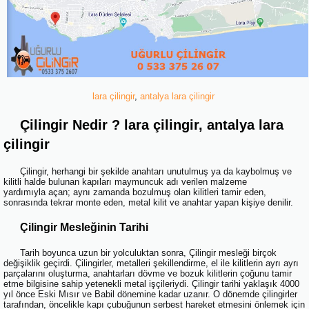
lara çilingir
,
antalya lara çilingir
Çilingir Nedir ? lara çilingir, antalya lara
çilingir
Çilingir, herhangi bir şekilde anahtarı unutulmuş ya da kaybolmuş ve
kilitli halde bulunan kapıları maymuncuk adı verilen malzeme
yardımıyla açan; aynı zamanda bozulmuş olan kilitleri tamir eden,
sonrasında tekrar monte eden, metal kilit ve anahtar yapan kişiye denilir.
Çilingir Mesleğinin Tarihi
Tarih boyunca uzun bir yolculuktan sonra, Çilingir mesleği birçok
değişiklik geçirdi. Çilingirler, metalleri şekillendirme, el ile kilitlerin ayrı ayrı
parçalarını oluşturma, anahtarları dövme ve bozuk kilitlerin çoğunu tamir
etme bilgisine sahip yetenekli metal işçileriydi. Çilingir tarihi yaklaşık 4000
yıl önce Eski Mısır ve Babil dönemine kadar uzanır. O dönemde çilingirler
tarafından, öncelikle kapı çubuğunun serbest hareket etmesini önlemek için