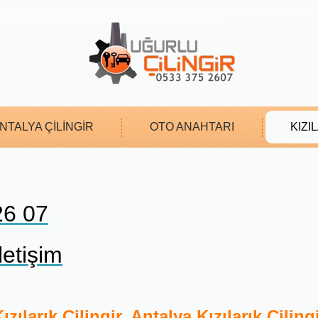
NTALYA ÇİLİNGİR
OTO ANAHTARI
KIZI
26 07
etişim
ızılarık Çilingir, Antalya Kızılarık Çiling