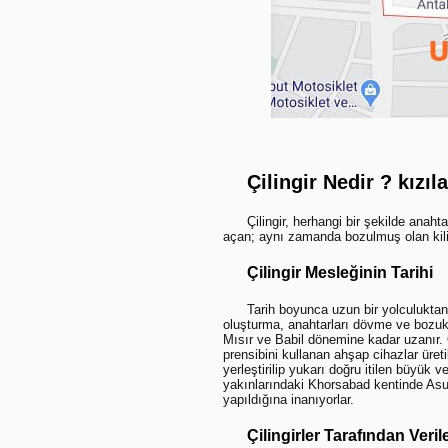
Çilingir Nedir ? kızıları
Çilingir, herhangi bir şekilde anah
açan; aynı zamanda bozulmuş olan kilitl
Çilingir Mesleğinin Tarihi
Tarih boyunca uzun bir yolculuktan sonra,
oluşturma, anahtarları dövme ve bozuk ki
Mısır ve Babil dönemine kadar uzanır. 
prensibini kullanan ahşap cihazlar üretil
yerleştirilip yukarı doğru itilen büyük v
yakınlarındaki Khorsabad kentinde Asur İ
yapıldığına inanıyorlar.
Çilingirler Tarafından Veril