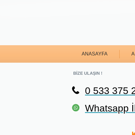
ANASAYFA
A
BİZE ULAŞIN !
0 533 375 
Whatsapp İl
K