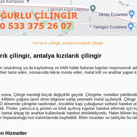
kızılarık çilingir
,
antalya kızılarık çilingir
k çilingir, antalya kızılarık çilingir
tarı unutulmuş ya da kaybolmuş ve kilitli halde bulunan kapıları maymunc
eri tamir eden, sonrasında tekrar monte eden, metal kilit ve anahtar yapan kiş
 Çilingir mesleği birçok değişiklik geçirdi. Çilingirler, metalleri şekillendirme
litlerin çoğunu tamir etme bilgisine sahip yetenekli metal işçileriydi. Çilingir
O dönemde çilingirler tarafından, öncelikle kapı çubuğunun serbest hareket e
di. Pimler, yalnızca iç pimleri ve kilidi açılmış kapıları hareket ettirmek için ku
e hantal ahşap bir anahtar kullanılarak hareket ettirilebiliyordu. Halen bilinen bu
mparatorluğu’nun kalıntılarında keşfedildi. Bilim insanları ve tarihçiler bu tah
en Hizmetler