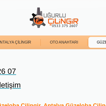
NTALYA ÇİLİNGİR
OTO ANAHTARI
GÜZE
26 07
etişim
zeloba Çilingir, Antalya Güzeloba Çilin