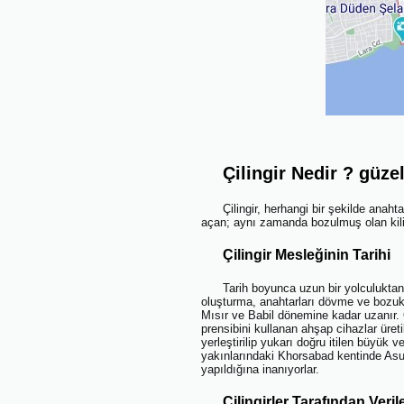
Çilingir Nedir ? güzelo
Çilingir, herhangi bir şekilde anah
açan; aynı zamanda bozulmuş olan kilitl
Çilingir Mesleğinin Tarihi
Tarih boyunca uzun bir yolculuktan sonra,
oluşturma, anahtarları dövme ve bozuk ki
Mısır ve Babil dönemine kadar uzanır. 
prensibini kullanan ahşap cihazlar üretil
yerleştirilip yukarı doğru itilen büyük v
yakınlarındaki Khorsabad kentinde Asur İ
yapıldığına inanıyorlar.
Çilingirler Tarafından Veril