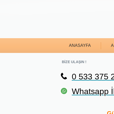
ANASAYFA
A
BİZE ULAŞIN !
0 533 375 
Whatsapp İl
Gü